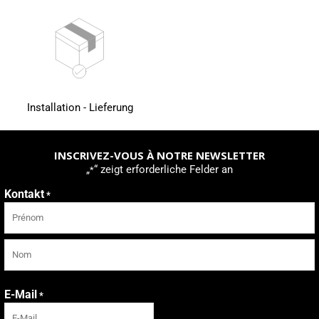
Installation - Lieferung
INSCRIVEZ-VOUS À NOTRE NEWSLETTER
„
“ zeigt erforderliche Felder an
*
Kontakt
*
Vorname
Nachname
E-Mail
*