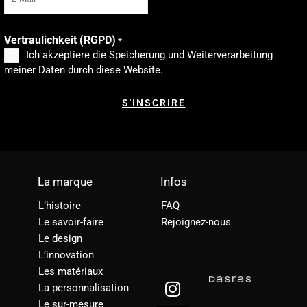
Vertraulichkeit (RGPD)
*
Ich akzeptiere die Speicherung und Weiterverarbeitung
meiner Daten durch diese Website.
La marque
Infos
L’histoire
FAQ
Le savoir-faire
Rejoignez-nous
Le design
L’innovation
Les matériaux
I
L
La personnalisation
n
i
Le sur-mesure