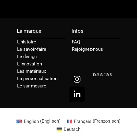
La marque
Infos
L’histoire
FAQ
Le savoir-faire
Rejoignez-nous
Le design
L’innovation
Les matériaux
I
L
La personnalisation
n
i
Le sur-mesure
s
n
t
k
a
e
g
d
r
i
English
(
Englisch
)
Français
(
Französisch
)
a
n
Deutsch
m
-