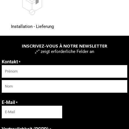
Installation - Lieferung
INSCRIVEZ-VOUS À NOTRE NEWSLETTER
„
“ zeigt erforderliche Felder an
*
Kontakt
*
Vorname
Nachname
E-Mail
*