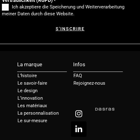
Vertraulichkeit (RGPD)
*
Ich akzeptiere die Speicherung und Weiterverarbeitung
meiner Daten durch diese Website.
La marque
Infos
L’histoire
FAQ
Le savoir-faire
Rejoignez-nous
Le design
L’innovation
Les matériaux
I
L
La personnalisation
n
i
Le sur-mesure
s
n
t
k