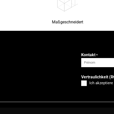
Maßgeschneidert
Kontakt
*
Vorname
Vertraulichkeit (
Ich akzeptiere