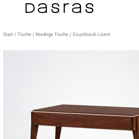
Zum
Inhalt
springen
Start
/
Tische
/
Niedrige Tische
/ Couchtisch Liseré